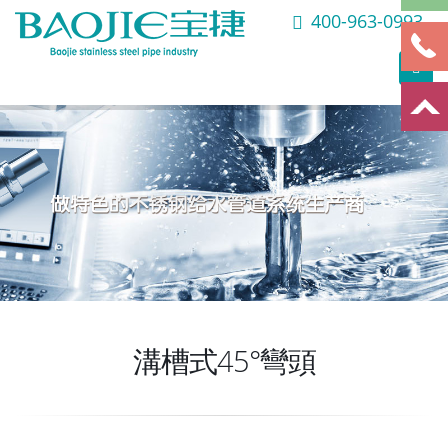
400-963-0993
溝槽式45°彎頭