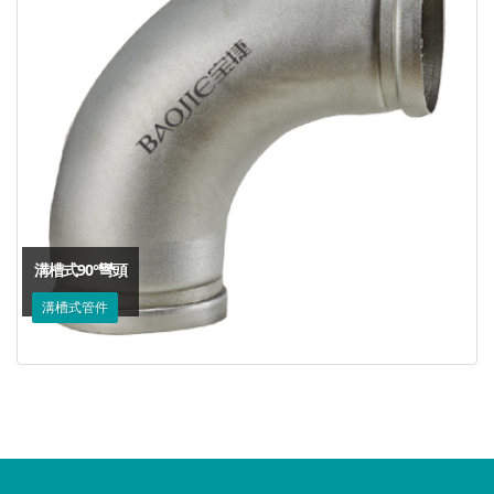
溝槽式90°彎頭
溝槽式管件